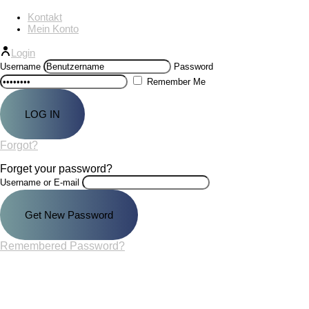
Kontakt
Mein Konto
Login
Username
Password
Remember Me
Forgot?
Forget your password?
Username or E-mail
Remembered Password?